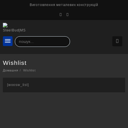
Перейти
Виготовлення металевих конструкцій
до
вмісту
Wishlist
Домашня
Wishlist
[woosw_list]